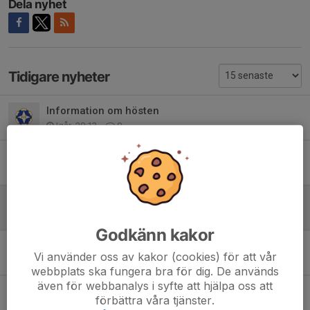
Dela nyhet
Tidigare nyheter
Information om hösten
Igår, 20:13
0
Spelschema och info 24maj
17 maj, 18:30
0
Spelschema och omklädning Börjes cup
14 maj, 19:11
0
Godkänn kakor
Spelschema Craft Arena Cup
Vi använder oss av kakor (cookies) för att vår
5 jan, 09:40
0
webbplats ska fungera bra för dig. De används
även för webbanalys i syfte att hjälpa oss att
Spelschema Höstbollen
förbättra våra tjänster.
15 sep 2025
0