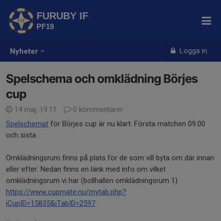
FURUBY IF
PF19
Logga in
Nyheter
Spelschema och omklädning Börjes
cup
14 maj, 19:11
0 kommentarer
Spelschemat
för Börjes cup är nu klart. Första matchen 09.00
och sista
Omklädningsrum finns på plats för de som vill byta om där innan
eller efter. Nedan finns en länk med info om vilket
omklädningsrum vi har (bollhallen omklädningsrum 1)
https://www.cupmate.nu/mytab.php?
iCupID=15835&iTabID=2597