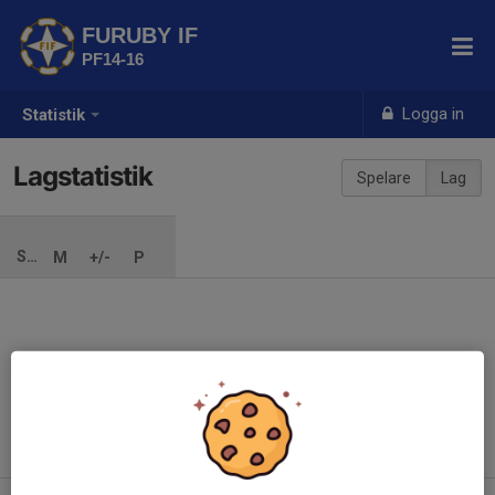
FURUBY IF
PF14-16
Logga in
Statistik
Lagstatistik
Spelare
Lag
SÄSONG
M
+/-
P
Ingen säsong inlagd