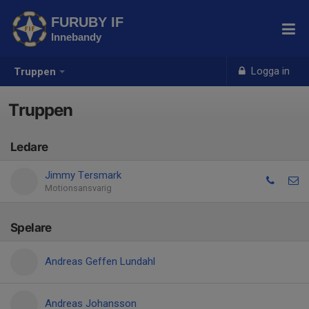
FURUBY IF
Innebandy
Logga in
Truppen
Truppen
Ledare
Jimmy Tersmark
Motionsansvarig
Spelare
Andreas Geffen Lundahl
Andreas Johansson