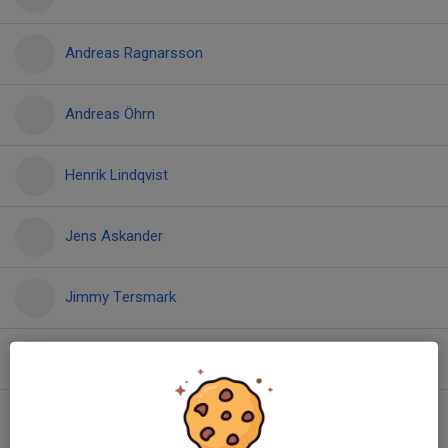
Andreas Ragnarsson
Andreas Öhrn
Henrik Lindqvist
Jens Askander
Jimmy Tersmark
Johan Norlin
Lars Månsson