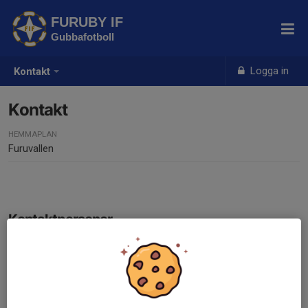
FURUBY IF
Gubbafotboll
Logga in
Kontakt
Kontakt
HEMMAPLAN
Furuvallen
Kontaktpersoner
Jimmy Tersmark
Sammankallande motion
070-951 54 77
jimmytersmark76@hotmail.com