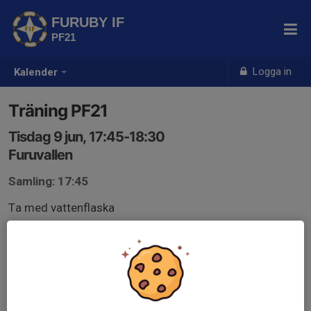
FURUBY IF
PF21
Logga in
Kalender
Träning PF21
Tisdag 9 jun, 17:45-18:30
Furuvallen
Samling: 17:45
Ta med vattenflaska