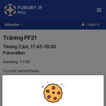
FURUBY IF
PF21
Logga in
Kalender
Träning PF21
Tisdag 2 jun, 17:45-18:30
Furuvallen
Samling: 17:45
Ta med vattenflaska