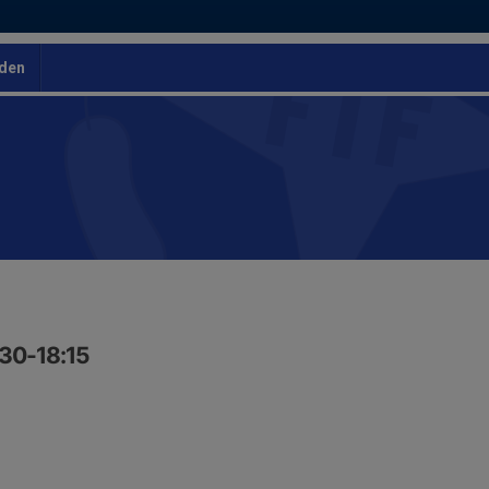
den
:30-18:15