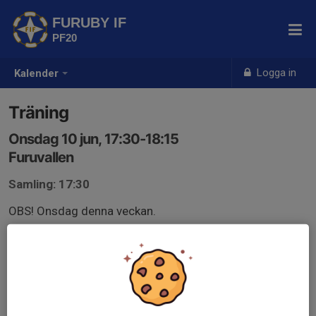
FURUBY IF
PF20
Logga in
Kalender
Träning
Onsdag 10 jun, 17:30-18:15
Furuvallen
Samling: 17:30
OBS! Onsdag denna veckan.