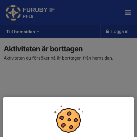
FURUBY IF
PF19
Logga in
Till hemsidan
Aktiviteten är borttagen
Aktiviteten du försöker nå är borttagen från hemsidan.