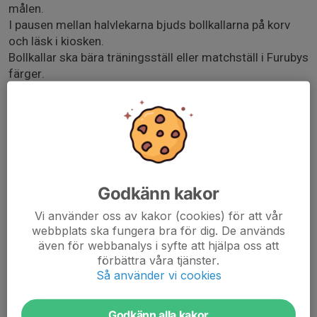
målen.
I pausen mellan halvlekarna bjuds bollkallarna på korv
och läsk i kiosken.
Bollkallar ska bära träningsställ eller matchställ i Furubys
färger.
Entrévärdar
Föräldrar till bollkallarna ansvarar för entrén.
Uppdraget innebär att vara på plats en timme före
matchstart för att:
• Ställa fram bord
• Sätta upp partytältet
Godkänn kakor
• Placera ut skyltar med Swishkoder
Vi använder oss av kakor (cookies) för att vår
• Hämta kontantkassa och halvapottenlotter från
webbplats ska fungera bra för dig. De används
kiosken
även för webbanalys i syfte att hjälpa oss att
Efter matchen ska allt ställas undan på rätt plats.
förbättra våra tjänster.
En komplett checklista finns tillgänglig på plats.
Så använder vi cookies
Godkänn alla kakor