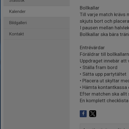
Statistik
Bollkallar
Kalender
Till varje match krävs 
skjuts bort och placera
Bildgalleri
I pausen mellan halvlek
Kontakt
Bollkallar ska bära trän
Entrévärdar
Föräldrar till bollkalla
Uppdraget innebär att 
• Ställa fram bord
• Sätta upp partytältet
• Placera ut skyltar m
• Hämta kontantkassa o
Efter matchen ska allt 
En komplett checklista f