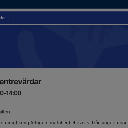
den
 entrevärdar
00-14:00
allen
a smidigt kring A-lagets matcher behöver vi från ungdomssekt