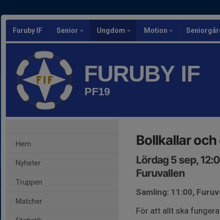
Furuby IF
Senior
Ungdom
Motion
Seniorgår
FURUBY IF
PF19
Bollkallar och
Hem
Lördag 5 sep, 12:
Nyheter
Furuvallen
Truppen
Samling: 11:00, Furuv
Matcher
För att allt ska funger