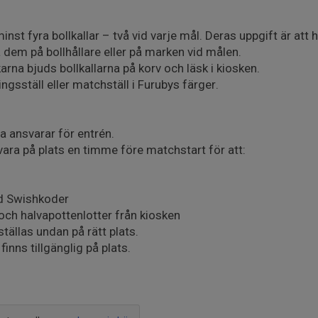
minst fyra bollkallar – två vid varje mål. Deras uppgift är at
 dem på bollhållare eller på marken vid målen.
arna bjuds bollkallarna på korv och läsk i kiosken.
ingsställ eller matchställ i Furubys färger.
rna ansvarar för entrén.
vara på plats en timme före matchstart för att:
ed Swishkoder
ch halvapottenlotter från kiosken
ställas undan på rätt plats.
inns tillgänglig på plats.