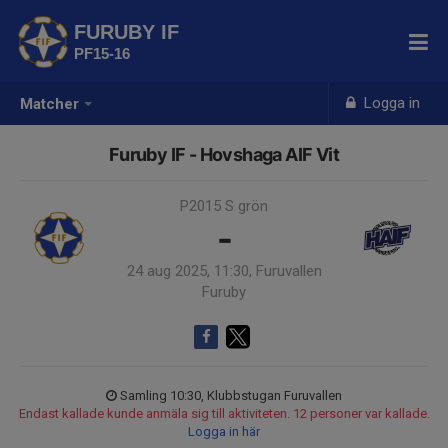
FURUBY IF
PF15-16
Logga in
Matcher
Furuby IF - Hovshaga AIF Vit
P2015 S grön
-
24 aug 2025, 11:30, Furuvallen
Furuby
Samling 10:30, Klubbstugan Furuvallen
Endast kallade kunde anmäla sig till aktiviteten. 12 personer var kallade.
Logga in här