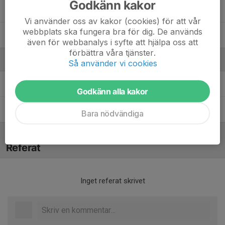
Godkänn kakor
12. Wiggo Karlsson
Vi använder oss av kakor (cookies) för att vår
webbplats ska fungera bra för dig. De används
19. William Fredriksson
även för webbanalys i syfte att hjälpa oss att
förbättra våra tjänster.
Ledare
Så använder vi cookies
Jimmy Tersmark
Tränare
Godkänn alla kakor
Jonas Karlsson
Tränare
Bara nödvändiga
Referat
Inget referat skrivet