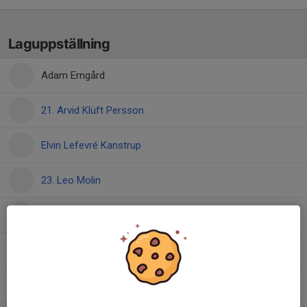
Laguppställning
Adam Erngård
21. Arvid Klüft Persson
Elvin Lefevré Kanstrup
23. Leo Molin
Liam Stridh
12. Markus Markus
26. Olle Tersmark