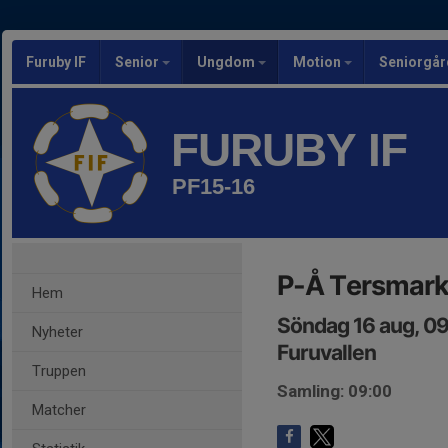
Furuby IF
Senior
Ungdom
Motion
Seniorgår
FURUBY IF
PF15-16
P-Å Tersmark
Hem
Söndag 16 aug, 0
Nyheter
Furuvallen
Truppen
Samling: 09:00
Matcher