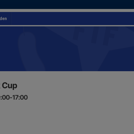
den
 Cup
9:00-17:00