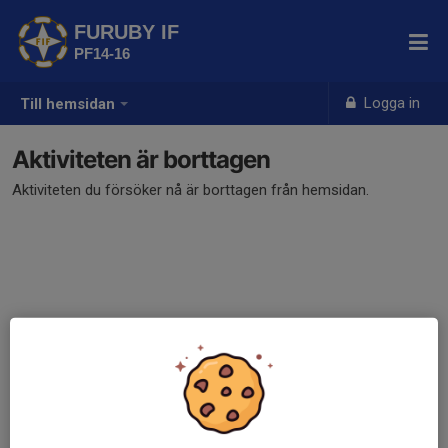
FURUBY IF
PF14-16
Logga in
Till hemsidan
Aktiviteten är borttagen
Aktiviteten du försöker nå är borttagen från hemsidan.