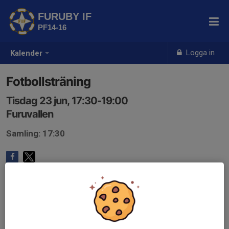
FURUBY IF
PF14-16
Logga in
Kalender
Fotbollsträning
Tisdag 23 jun, 17:30-19:00
Furuvallen
Samling: 17:30