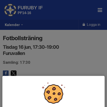
FURUBY IF
PF14-16
Logga in
Kalender
Fotbollsträning
Tisdag 16 jun, 17:30-19:00
Furuvallen
Samling: 17:30