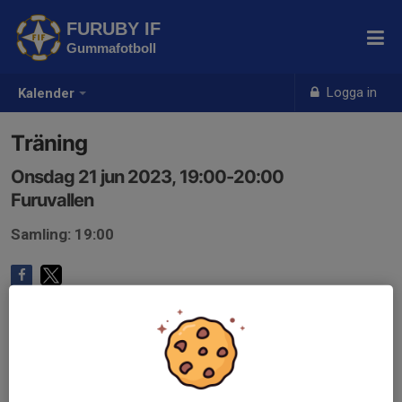
FURUBY IF
Gummafotboll
Logga in
Kalender
Träning
Onsdag 21 jun 2023, 19:00-20:00
Furuvallen
Samling: 19:00