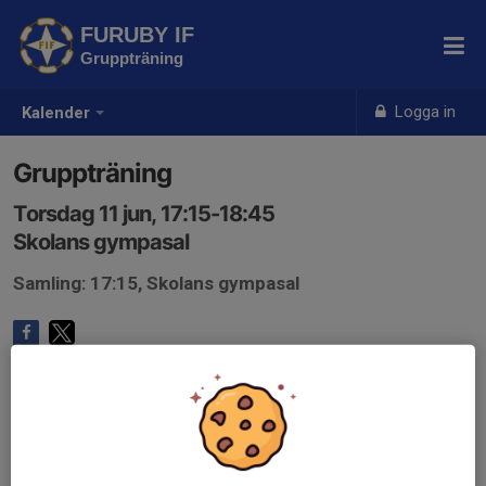
FURUBY IF
Gruppträning
Logga in
Kalender
Gruppträning
Torsdag 11 jun, 17:15-18:45
Skolans gympasal
Samling: 17:15, Skolans gympasal