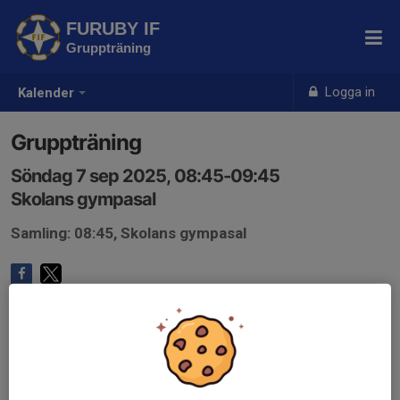
FURUBY IF
Gruppträning
Logga in
Kalender
Gruppträning
Söndag 7 sep 2025, 08:45-09:45
Skolans gympasal
Samling: 08:45, Skolans gympasal