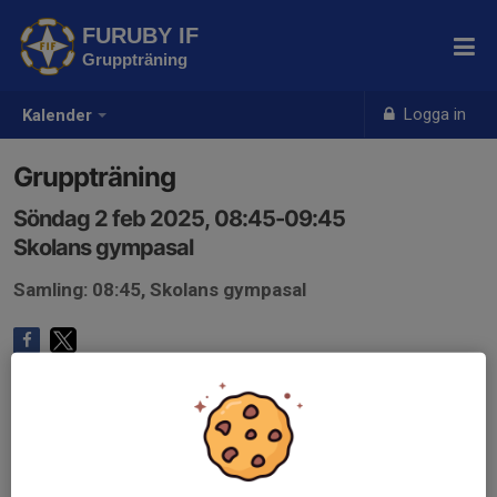
FURUBY IF
Gruppträning
Logga in
Kalender
Gruppträning
Söndag 2 feb 2025, 08:45-09:45
Skolans gympasal
Samling: 08:45, Skolans gympasal