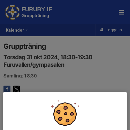
FURUBY IF
Gruppträning
Logga in
Kalender
Gruppträning
Torsdag 31 okt 2024, 18:30-19:30
Furuvallen/gympasalen
Samling: 18:30